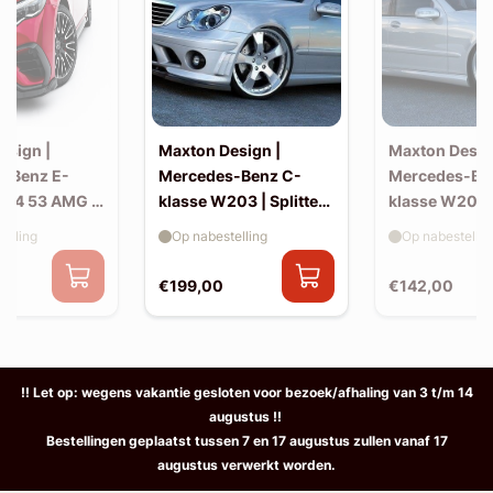
esign |
Maxton Design |
Maxton Desig
-Benz E-
Mercedes-Benz C-
Mercedes-Be
214 53 AMG |
klasse W203 | Splitter
klasse W203 |
(voor W203 AMG-look
skirts (W20
elling
Op nabestelling
Op nabestellin
bumper)
look)
€199,00
€142,00
!! Let op: wegens vakantie gesloten voor bezoek/afhaling van 3 t/m 14
augustus !!
Bestellingen geplaatst tussen 7 en 17 augustus zullen vanaf 17
augustus verwerkt worden.