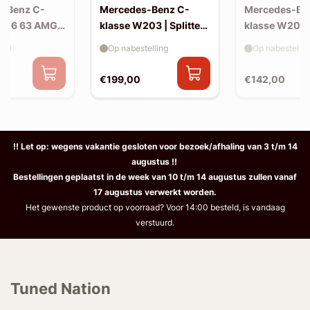
s-Benz C-
Mercedes-Benz C-
Mercedes-Be
206 63 AMG |
klasse W203 | Splitter
klasse W203 |
 splitters
(voor W203 AMG-look
skirts (W20
aad
Op nabestelling
Op nabestellin
bumper)
look)
€199,00
€142,00
!! Let op: wegens vakantie gesloten voor bezoek/afhaling van 3 t/m 14
augustus !!
Bestellingen geplaatst in de week van 10 t/m 14 augustus zullen vanaf
17 augustus verwerkt worden.
Het gewenste product op voorraad? Voor 14:00 besteld, is vandaag
verstuurd.
Tuned Nation