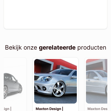
Bekijk onze
gerelateerde
producten
esign |
Maxton Design |
Maxton Desig