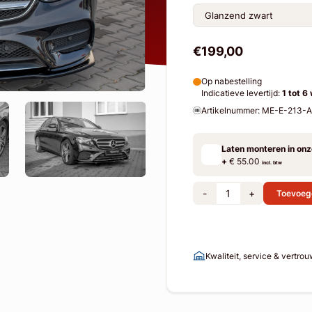
€199,00
Op nabestelling
Indicatieve levertijd:
1 tot 6
Artikelnummer: ME-E-213
Laten monteren in on
+
€ 55.00
incl. btw
-
+
Toevoeg
Kwaliteit, service & vertro