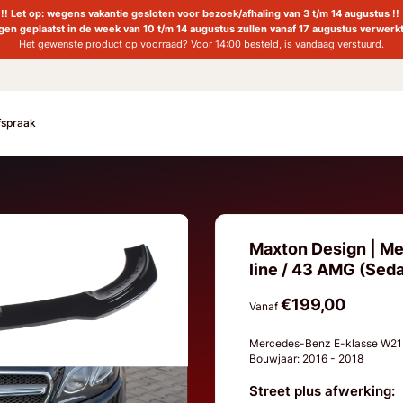
!! Let op: wegens vakantie gesloten voor bezoek/afhaling van 3 t/m 14 augustus !!
ngen geplaatst in de week van 10 t/m 14 augustus zullen vanaf 17 augustus verwerk
Het gewenste product op voorraad? Voor 14:00 besteld, is vandaag verstuurd.
fspraak
Maxton Design | M
line / 43 AMG (Seda
€199,00
Vanaf
Mercedes-Benz E-klasse W21
Bouwjaar: 2016 - 2018
Street plus afwerking: