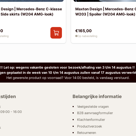
 Design | Mercedes-Benz C-klasse
Maxton Design | Mercedes-Benz 
 Side skirts (W204 AMG-look)
W203 | Spoiler (W204 AMG-look)
00
€165,00
telling
Op nabestelling
!! Let op: wegens vakantie gesloten voor bezoek/afhaling van 3 t/m 14 augustus !!
ngen geplaatst in de week van 10 t/m 14 augustus zullen vanaf 17 augustus verwerk
Het gewenste product op voorraad? Voor 14:00 besteld, is vandaag verstuurd.
stijden
Belangrijke informatie
Veelgestelde vragen
:
: 09:00 - 16:00
B2B aanvraagformulier
Klachtenformulier
Productverzoek
k
Retourneren