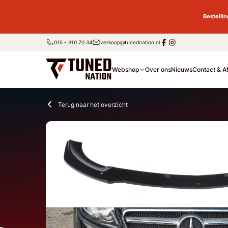
Bestelli
015 - 310 70 34
verkoop@tunednation.nl
Webshop
Over ons
Nieuws
Contact & A
Terug naar het overzicht