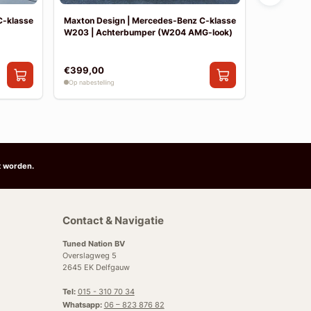
C-klasse
Maxton Design | Mercedes-Benz C-klasse
Maxton De
W203 | Achterbumper (W204 AMG-look)
W203 | Vo
€399,00
€390,00
Op nabestelling
Op nabestelli
t worden.
Contact & Navigatie
Tuned Nation BV
Overslagweg 5
2645 EK Delfgauw
Tel:
015 - 310 70 34
Whatsapp:
06 – 823 876 82