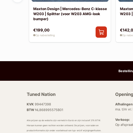
nz E-klasse
Maxton Design | Mercedes-Benz C-klasse
Maxton
W203 | Splitter (voor W203 AMG-look
W203 |
bumper)
€199,00
€142,
Op nabestelling
Op nabes
Bestelli
Tuned Nation
Opening
KVK
99447398
Afhalingen
ma. t/m vr.
BTW
NL868995575B01
Verkoop:
Alle prijzen op de website zijn vermeld in Euro’s en zijn inclusief 21% BTW.
Op afspraa
Hieraan kunnen geen rechten worden ontleend. De prijzen, voorraden en
productinformatie zijn onder voorbehoud van typ- en/of wijzigingenfouten.