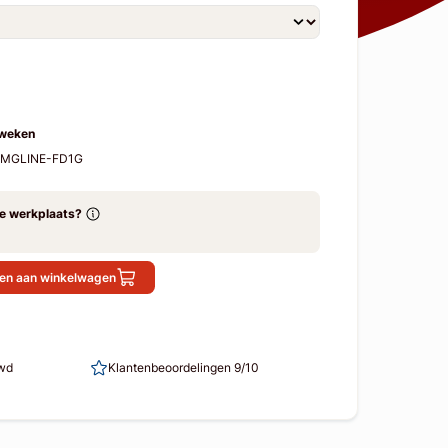
 weken
-AMGLINE-FD1G
ze werkplaats?
en aan winkelwagen
uwd
Klantenbeoordelingen 9/10