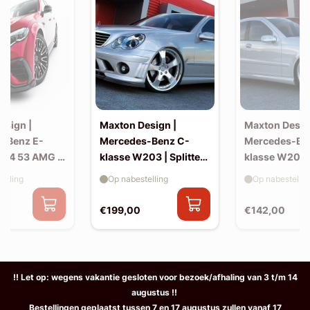
esign |
Maxton Design |
Maxton Desig
-Benz E-
Mercedes-Benz C-
Mercedes-Be
214 53 AMG |
klasse W203 | Splitter
klasse W203 |
(voor W203 AMG-look
skirts (W20
elling
Op nabestelling
Op nabestellin
bumper)
look)
€199,00
€142,00
!! Let op: wegens vakantie gesloten voor bezoek/afhaling van 3 t/m 14
augustus !!
Bestellingen geplaatst tussen 7 en 17 augustus zullen vanaf 17