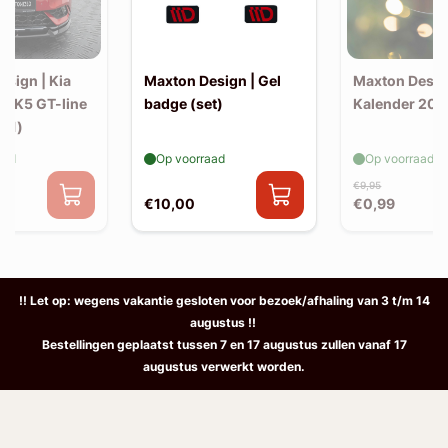
sign | Kia
Maxton Design | Gel
Maxton Desig
 MK5 GT-line
badge (set)
Kalender 202
(v1)
aad
Op voorraad
Op voorraad
€9,95
€10,00
€0,99
!! Let op: wegens vakantie gesloten voor bezoek/afhaling van 3 t/m 14
augustus !!
Bestellingen geplaatst tussen 7 en 17 augustus zullen vanaf 17
augustus verwerkt worden.