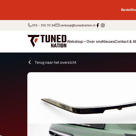
Bestelli
015 - 310 70 34
verkoop@tunednation.nl
Webshop
Over ons
Nieuws
Contact & A
Terug naar het overzicht