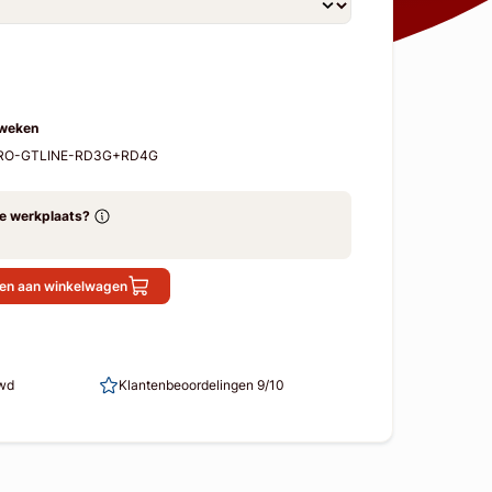
 weken
-PRO-GTLINE-RD3G+RD4G
ze werkplaats?
en aan winkelwagen
uwd
Klantenbeoordelingen 9/10