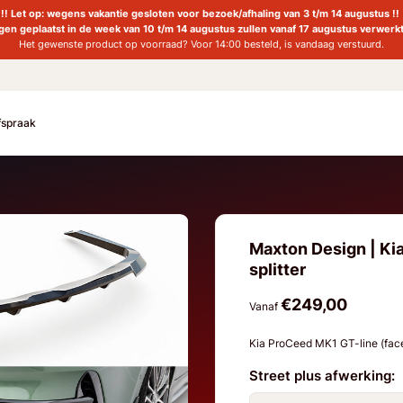
!! Let op: wegens vakantie gesloten voor bezoek/afhaling van 3 t/m 14 augustus !!
ngen geplaatst in de week van 10 t/m 14 augustus zullen vanaf 17 augustus verwerk
Het gewenste product op voorraad? Voor 14:00 besteld, is vandaag verstuurd.
fspraak
Maxton Design | Ki
splitter
€249,00
Vanaf
Kia ProCeed MK1 GT-line (fac
Street plus afwerking: