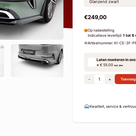
€249,00
Op nabestelling
Indicatieve levertijd:
1 tot 6
Artikelnummer: KI-CE-3F
Laten monteren in on
+
€ 55.00
incl. btw
-
+
Toevoeg
Kwaliteit, service & vertro