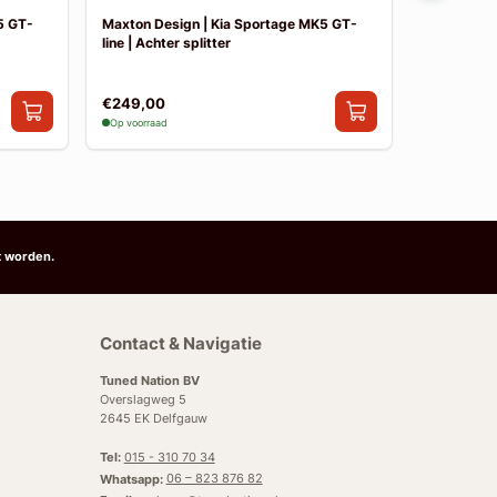
5 GT-
Maxton Design | Kia Sportage MK5 GT-
Maxton Des
line | Achter splitter
line | Side 
€249,00
€199,00
Op voorraad
Op voorraad
t worden.
Contact & Navigatie
Tuned Nation BV
Overslagweg 5
2645 EK Delfgauw
Tel:
015 - 310 70 34
Whatsapp:
06 – 823 876 82