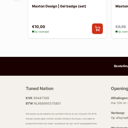
T-line |
Maxton Design | Gel badge (set)
Maxton
€10,00
€9,95
Op voorraad
Op voor
Bestelli
Tuned Nation
Opening
KVK
99447398
Afhalingen
ma. t/m vr.
BTW
NL868995575B01
Verkoop:
Alle prijzen op de website zijn vermeld in Euro’s en zijn inclusief 21% BTW.
Op afspraa
Hieraan kunnen geen rechten worden ontleend. De prijzen, voorraden en
productinformatie zijn onder voorbehoud van typ- en/of wijzigingenfouten.
Werkplaats