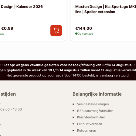
 Design | Kalender 2026
Maxton Design | Kia Sportage MK
line | Spoiler extension
€0,99
€144,00
raad
Op voorraad
!! Let op: wegens vakantie gesloten voor bezoek/afhaling van 3 t/m 14 augustus !!
ngen geplaatst in de week van 10 t/m 14 augustus zullen vanaf 17 augustus verwerk
Het gewenste product op voorraad? Voor 14:00 besteld, is vandaag verstuurd.
stijden
Belangrijke informatie
Veelgestelde vragen
:
: 09:00 - 16:00
B2B aanvraagformulier
Klachtenformulier
Productverzoek
k
Retourneren
: