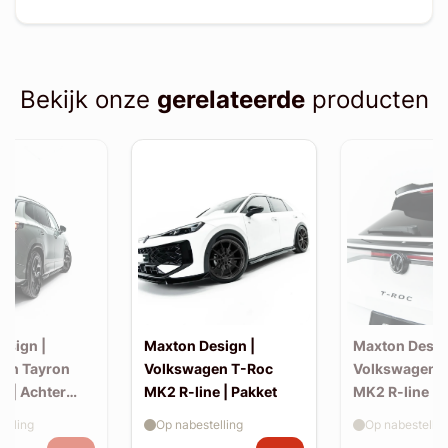
Bekijk onze
gerelateerde
producten
esign |
Maxton Design |
Maxton Desig
en Tayron
Volkswagen T-Roc
Volkswagen 
e | Achter
MK2 R-line | Pakket
MK2 R-line | 
extension (ko
elling
Op nabestelling
Op nabestellin
spoiler, v2)