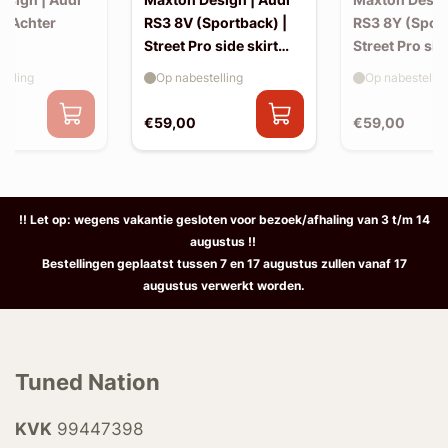
| Achter
RS3 8V (Sportback) |
RS3 8Y (Sport
Street Pro side skirt
Street Pro sid
splitter flaps
splitter flaps
elling
Op nabestelling
Op nabestellin
€59,00
€59,00
!! Let op: wegens vakantie gesloten voor bezoek/afhaling van 3 t/m 14
augustus !!
Bestellingen geplaatst tussen 7 en 17 augustus zullen vanaf 17
augustus verwerkt worden.
Tuned Nation
KVK
99447398