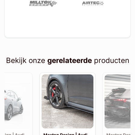
Bekijk onze
gerelateerde
producten
esign | Audi
Maxton Design | Audi
Maxton Desig