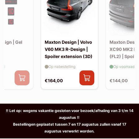
esign | Gel
Maxton Design | Volvo
Maxton Desig
et)
V60 MK3 R-Design |
XC90 MK2 R-
Spoiler extension (3D)
(FL2) | Spoile
extension
aad
Op nabestelling
Op voorraad
€164,00
€144,00
!! Let op: wegens vakantie gesloten voor bezoek/afhaling van 3 t/m 14
augustus !!
Bestellingen geplaatst tussen 7 en 17 augustus zullen vanaf 17
augustus verwerkt worden.