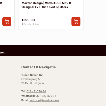
 R-
Maxton Design | Volvo XC90 MK2 R-
Maxton De
Design (FL2) | Side skirt splitters
Design (FL2
€199,00
€249,00
Op nabestelling
Op nabestelli
den.
Contact & Navigatie
Tuned Nation BV
Overslagweg 5
2645 EK Delfgauw
Tel:
015 - 310 70 34
Whatsapp:
06 – 823 876 82
Email:
verkoop@tunednation.nl