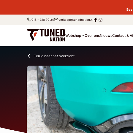
Bes
015 - 310 70 34
verkoop@tunednation.nl
Webshop
Over ons
Nieuws
Contact & A
Terug naar het overzicht