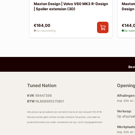
t)
Maxton Design | Volvo V60 MK3 R-Design
Maxton
| Spoiler extension (3D)
Design 
€164,00
€144,
Op nabestelling
Op voor
Bes
Tuned Nation
Opening
KVK
99447398
Afhalingen
ma. t/m vr.
BTW
NL868995575B01
Verkoop:
Alle prijzen op de website zijn vermeld in Euro’s en zijn inclusief 21% BTW.
Op afspraa
Hieraan kunnen geen rechten worden ontleend. De prijzen, voorraden en
productinformatie zijn onder voorbehoud van typ- en/of wijzigingenfouten.
Werkplaats
ma. t/m vr.