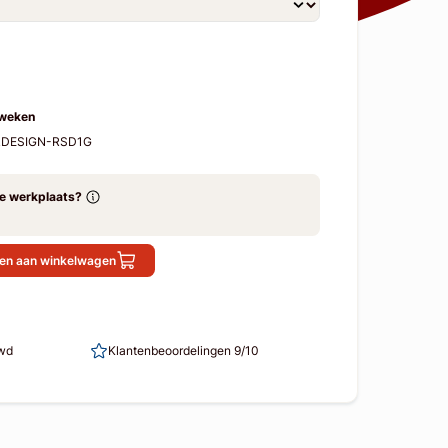
 weken
-RDESIGN-RSD1G
ze werkplaats?
en aan winkelwagen
uwd
Klantenbeoordelingen 9/10