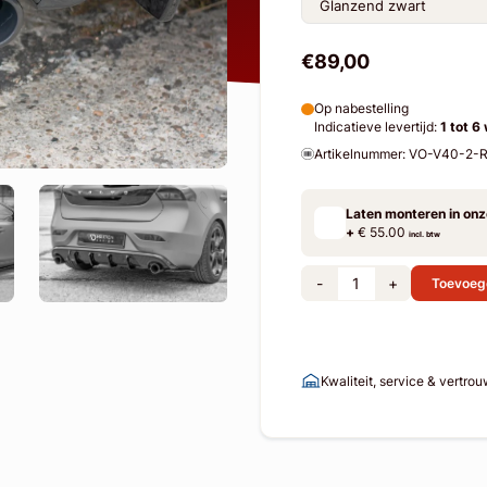
€89,00
Op nabestelling
Indicatieve levertijd:
1 tot 6
Artikelnummer: VO-V40-2
Laten monteren in on
+
€ 55.00
incl. btw
-
+
Toevoeg
Kwaliteit, service & vertro