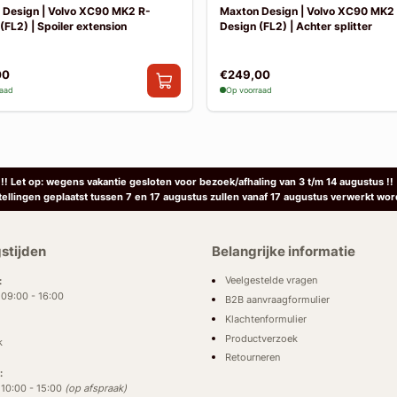
 Design | Volvo XC90 MK2 R-
Maxton Design | Volvo XC90 MK2
(FL2) | Spoiler extension
Design (FL2) | Achter splitter
00
€249,00
raad
Op voorraad
!! Let op: wegens vakantie gesloten voor bezoek/afhaling van 3 t/m 14 augustus !!
tellingen geplaatst tussen 7 en 17 augustus zullen vanaf 17 augustus verwerkt wor
stijden
Belangrijke informatie
Veelgestelde vragen
:
: 09:00 - 16:00
B2B aanvraagformulier
Klachtenformulier
Productverzoek
k
Retourneren
:
: 10:00 - 15:00
(op afspraak)