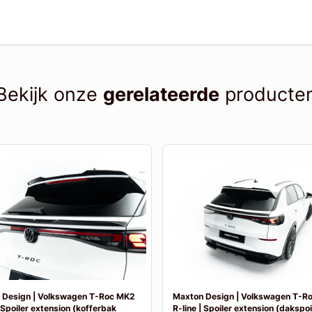
Bekijk onze
gerelateerde
producte
 Design | Volkswagen T-Roc MK2
Maxton Design | Volkswagen T-R
| Spoiler extension (kofferbak
R-line | Spoiler extension (dakspoil