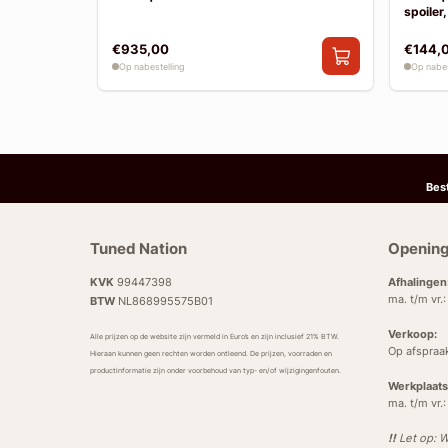
spoiler,
€935,00
€144,
Op nabestelling
Op nabes
Bes
Tuned Nation
Opening
KVK
99447398
Afhalingen
ma. t/m vr.
BTW
NL868995575B01
Verkoop:
Alle prijzen op de website zijn vermeld in Euro’s en zijn inclusief 21% BTW.
Op afspraa
Hieraan kunnen geen rechten worden ontleend. De prijzen, voorraden en
productinformatie zijn onder voorbehoud van typ- en/of wijzigingenfouten.
Werkplaats
ma. t/m vr.
!!
Let op: W