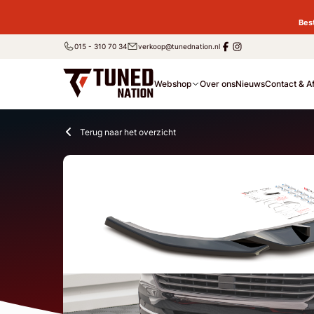
Bes
015 - 310 70 34
verkoop@tunednation.nl
Webshop
Over ons
Nieuws
Contact & A
Terug naar het overzicht