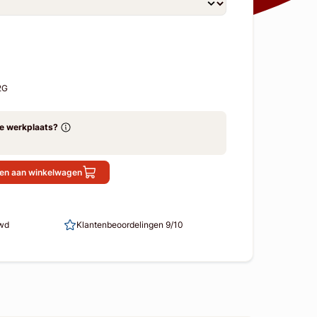
2G
ze werkplaats?
en aan winkelwagen
uwd
Klantenbeoordelingen 9/10