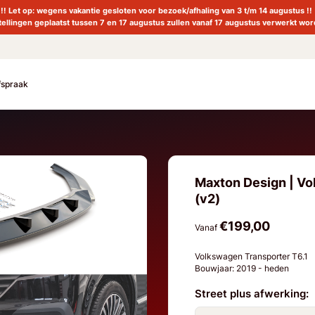
!! Let op: wegens vakantie gesloten voor bezoek/afhaling van 3 t/m 14 augustus !!
tellingen geplaatst tussen 7 en 17 augustus zullen vanaf 17 augustus verwerkt wor
fspraak
Maxton Design | Vol
(v2)
€199,00
Vanaf
Volkswagen Transporter T6.1
Bouwjaar: 2019 - heden
Street plus afwerking: