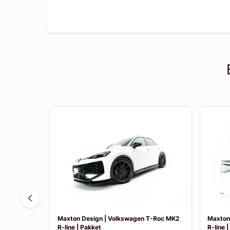
Tayron MK1
Maxton Design | Volkswagen T-Roc MK2
Maxton
R-line | Pakket
R-line 