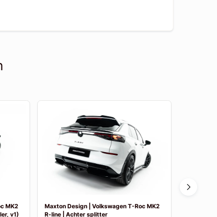
n
oc MK2
Maxton Design | Volkswagen T-Roc MK2
Maxton De
er, v1)
R-line | Achter splitter
R-line | Sid