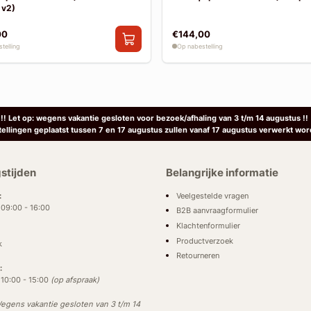
 v2)
00
€144,00
telling
Op nabestelling
!! Let op: wegens vakantie gesloten voor bezoek/afhaling van 3 t/m 14 augustus !!
tellingen geplaatst tussen 7 en 17 augustus zullen vanaf 17 augustus verwerkt wor
stijden
Belangrijke informatie
Veelgestelde vragen
:
: 09:00 - 16:00
B2B aanvraagformulier
Klachtenformulier
Productverzoek
k
Retourneren
:
: 10:00 - 15:00
(op afspraak)
egens vakantie gesloten van 3 t/m 14