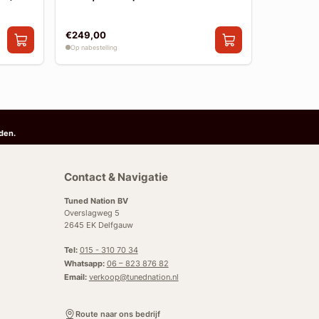
€249,00
€199,00
Op nabestelling
Op nabestelli
den.
Contact & Navigatie
Tuned Nation BV
Overslagweg 5
2645 EK Delfgauw
Tel:
015 - 310 70 34
Whatsapp:
06 – 823 876 82
Email:
verkoop@tunednation.nl
Route naar ons bedrijf