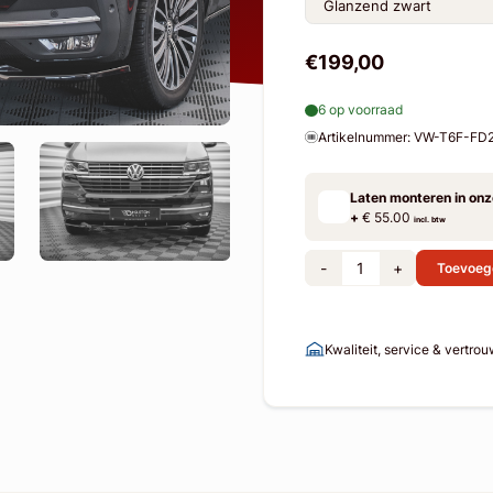
€199,00
6 op voorraad
Artikelnummer: VW-T6F-FD
Laten monteren in on
+
€ 55.00
incl. btw
-
+
Toevoeg
Kwaliteit, service & vertro