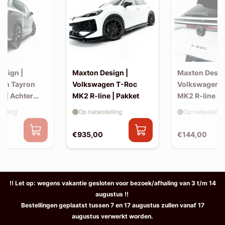
esign |
Maxton Design |
Maxton Desig
en Tayron
Volkswagen T-Roc
Volkswagen 
e | Achter
MK2 R-line | Pakket
MK2 R-line | 
extension (ko
elling
Op nabestelling
Op nabestellin
spoiler, v2)
€935,00
€144,00
!! Let op: wegens vakantie gesloten voor bezoek/afhaling van 3 t/m 14
augustus !!
Bestellingen geplaatst tussen 7 en 17 augustus zullen vanaf 17
augustus verwerkt worden.