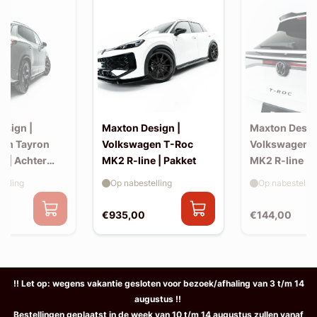
esign |
Maxton Design |
Maxton Desig
en Tayron
Volkswagen T-Roc
Volkswagen 
e | Achter
MK2 R-line | Pakket
MK2 R-line | 
extension (ko
elling
Op nabestelling
Op nabestellin
spoiler, v2)
€935,00
€144,00
!! Let op: wegens vakantie gesloten voor bezoek/afhaling van 3 t/m 14
augustus !!
Bestellingen geplaatst in de week van 10 t/m 14 augustus zullen vanaf