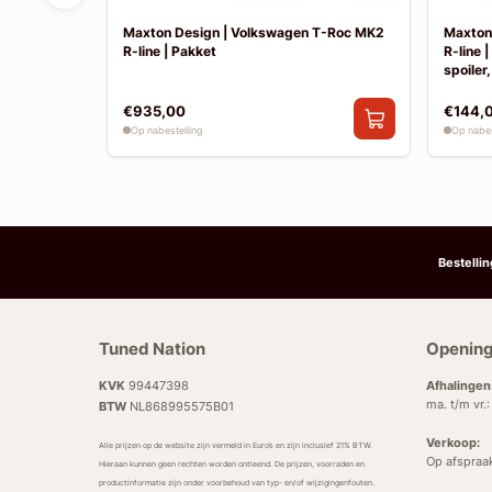
Tayron MK1
Maxton Design | Volkswagen T-Roc MK2
Maxton
R-line | Pakket
R-line 
spoiler,
€935,00
€144,
Op nabestelling
Op nabes
Bestelli
Tuned Nation
Opening
KVK
99447398
Afhalingen
ma. t/m vr.
BTW
NL868995575B01
Verkoop:
Alle prijzen op de website zijn vermeld in Euro’s en zijn inclusief 21% BTW.
Op afspraa
Hieraan kunnen geen rechten worden ontleend. De prijzen, voorraden en
productinformatie zijn onder voorbehoud van typ- en/of wijzigingenfouten.