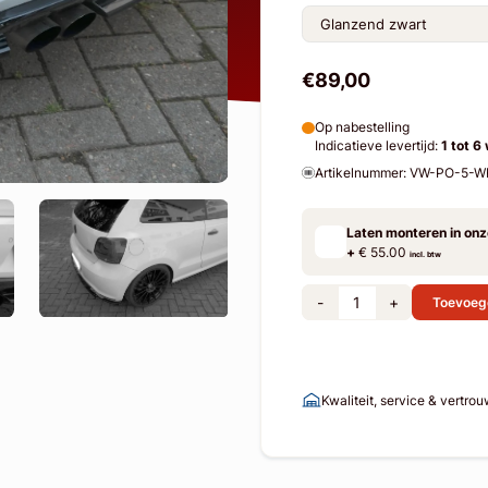
€89,00
Op nabestelling
Indicatieve levertijd:
1 tot 6
Artikelnummer: VW-PO-5-
Laten monteren in on
+
€ 55.00
incl. btw
-
+
Toevoeg
Kwaliteit, service & vertro