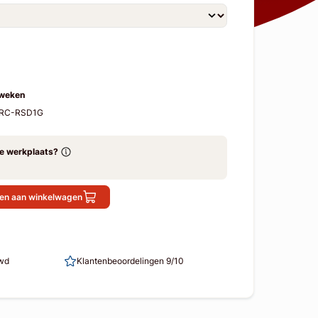
 weken
WRC-RSD1G
ze werkplaats?
en aan winkelwagen
uwd
Klantenbeoordelingen 9/10