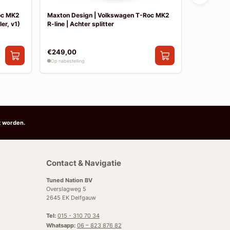
oc MK2
Maxton Design | Volkswagen T-Roc MK2
Maxton De
er, v1)
R-line | Achter splitter
R-line | Sid
€249,00
€199,00
Op nabestelling
Op nabestelli
t worden.
Contact & Navigatie
Tuned Nation BV
Overslagweg 5
2645 EK Delfgauw
Tel:
015 - 310 70 34
Whatsapp:
06 – 823 876 82