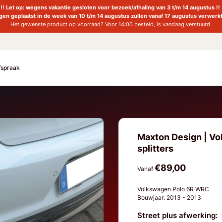
!! Let op: wegens vakantie gesloten voor bezoek/afhaling van 3 t/m 14 augustus !!
ngen geplaatst in de week van 10 t/m 14 augustus zullen vanaf 17 augustus verwerk
Het gewenste product op voorraad? Voor 14:00 besteld, is vandaag verstuurd.
fspraak
Maxton Design | V
splitters
€89,00
Vanaf
Volkswagen Polo 6R WRC
Bouwjaar: 2013 - 2013
Street plus afwerking: