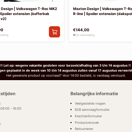
 Design | Volkswagen T-Roc MK2
Maxton Design | Volkswagen T-R
| Spoiler extension (kofferbak
R-line | Spoiler extension (dakspoil
 v2)
00
€144,00
telling
Op nabestelling
!! Let op: wegens vakantie gesloten voor bezoek/afhaling van 3 t/m 14 augustus !!
ngen geplaatst in de week van 10 t/m 14 augustus zullen vanaf 17 augustus verwerk
Het gewenste product op voorraad? Voor 14:00 besteld, is vandaag verstuurd.
stijden
Belangrijke informatie
Veelgestelde vragen
:
: 09:00 - 16:00
B2B aanvraagformulier
Klachtenformulier
Productverzoek
k
Retourneren