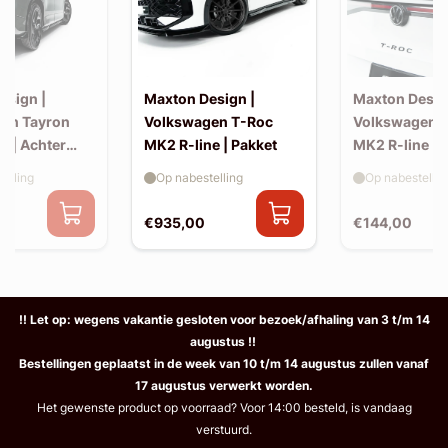
esign |
Maxton Design |
Maxton Desig
en Tayron
Volkswagen T-Roc
Volkswagen 
e | Achter
MK2 R-line | Pakket
MK2 R-line | 
extension (ko
elling
Op nabestelling
Op nabestellin
spoiler, v2)
€935,00
€144,00
!! Let op: wegens vakantie gesloten voor bezoek/afhaling van 3 t/m 14
augustus !!
Bestellingen geplaatst in de week van 10 t/m 14 augustus zullen vanaf
17 augustus verwerkt worden.
Het gewenste product op voorraad? Voor 14:00 besteld, is vandaag
verstuurd.