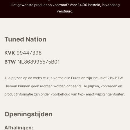
Het gewenste product op voorraad? Voor 14:00 besteld, is vandaag
verstuurd.
Tuned Nation
KVK
99447398
BTW
NL868995575B01
Alle prijzen op de website zijn vermeld in Euro’s en zijn inclusief 21% BTW.
Hieraan kunnen geen rechten worden ontleend. De prijzen, voorraden en
productinformatie zijn onder voorbehoud van typ- en/of wijzigingenfouten.
Openingstijden
Afhalingen: