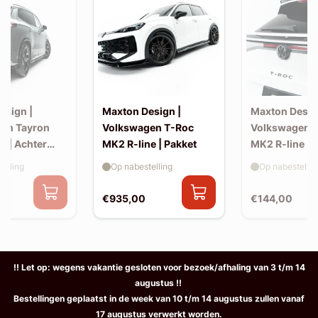
esign |
Maxton Design |
Maxton Desig
en Tayron
Volkswagen T-Roc
Volkswagen 
e | Achter
MK2 R-line | Pakket
MK2 R-line | 
extension (ko
elling
Op nabestelling
Op nabestellin
spoiler, v2)
€935,00
€144,00
!! Let op: wegens vakantie gesloten voor bezoek/afhaling van 3 t/m 14
augustus !!
Bestellingen geplaatst in de week van 10 t/m 14 augustus zullen vanaf
17 augustus verwerkt worden.