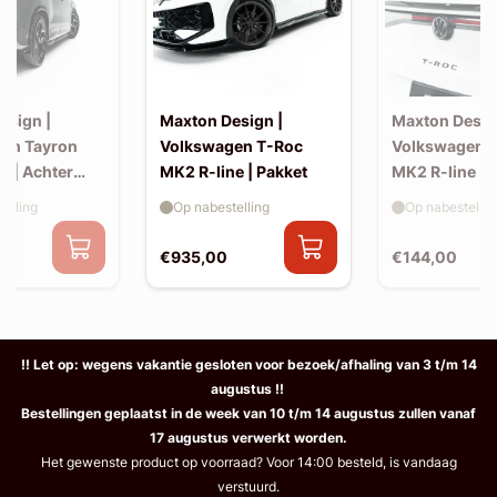
esign |
Maxton Design |
Maxton Desig
en Tayron
Volkswagen T-Roc
Volkswagen 
e | Achter
MK2 R-line | Pakket
MK2 R-line | 
extension (ko
elling
Op nabestelling
Op nabestellin
spoiler, v2)
€935,00
€144,00
!! Let op: wegens vakantie gesloten voor bezoek/afhaling van 3 t/m 14
augustus !!
Bestellingen geplaatst in de week van 10 t/m 14 augustus zullen vanaf
17 augustus verwerkt worden.
Het gewenste product op voorraad? Voor 14:00 besteld, is vandaag
verstuurd.