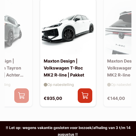
esign |
Maxton Design |
Maxton Desig
en Tayron
Volkswagen T-Roc
Volkswagen 
e | Achter
MK2 R-line | Pakket
MK2 R-line | 
extension (ko
elling
Op nabestelling
Op nabestellin
spoiler, v2)
€935,00
€144,00
!! Let op: wegens vakantie gesloten voor bezoek/afhaling van 3 t/m 14
augustus !!