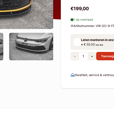
€199,00
1 op voorraad
Artikelnummer: VW-GO-8-F
Laten monteren in on
+
€ 55.00
incl. btw
-
+
Toevoeg
Kwaliteit, service & vertro