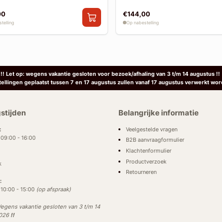
00
€144,00
telling
Op nabestelling
!! Let op: wegens vakantie gesloten voor bezoek/afhaling van 3 t/m 14 augustus !!
tellingen geplaatst tussen 7 en 17 augustus zullen vanaf 17 augustus verwerkt wor
stijden
Belangrijke informatie
Veelgestelde vragen
:
: 09:00 - 16:00
B2B aanvraagformulier
Klachtenformulier
Productverzoek
k
Retourneren
:
: 10:00 - 15:00
(op afspraak)
egens vakantie gesloten van 3 t/m 14
2026
!!