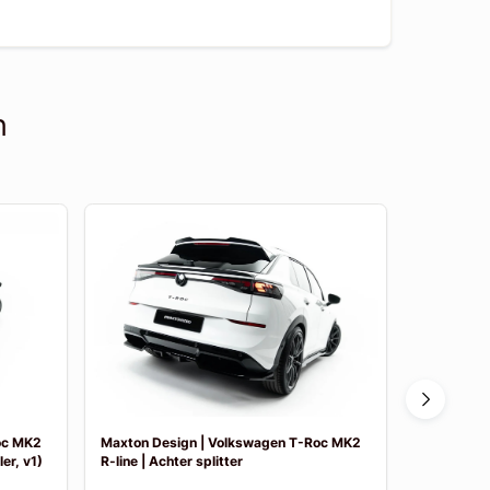
n
oc MK2
Maxton Design | Volkswagen T-Roc MK2
Maxton De
er, v1)
R-line | Achter splitter
R-line | Sid