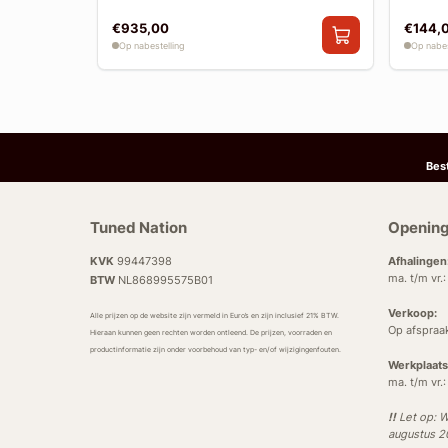
€935,00
€144,
Op nabestelling
Op nabes
Bes
Tuned Nation
Opening
KVK
99447398
Afhalingen
ma. t/m vr.
BTW
NL868995575B01
Verkoop:
Alle prijzen op de website zijn vermeld in Euro’s en zijn inclusief 21% BTW.
Op afspraa
Hieraan kunnen geen rechten worden ontleend. De prijzen, voorraden en
productinformatie zijn onder voorbehoud van typ- en/of wijzigingenfouten.
Werkplaats
ma. t/m vr.
!!
Let op: W
augustus 