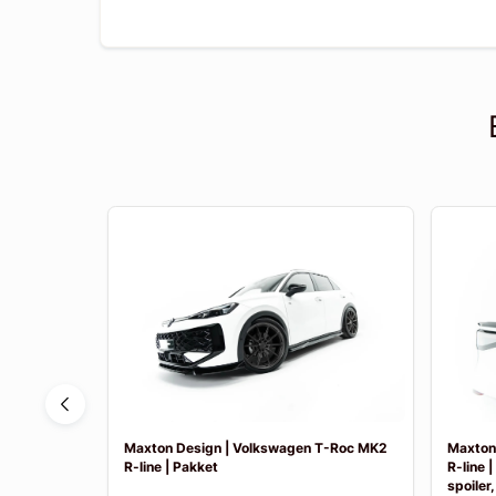
Tayron MK1
Maxton Design | Volkswagen T-Roc MK2
Maxton
R-line | Pakket
R-line 
spoiler,