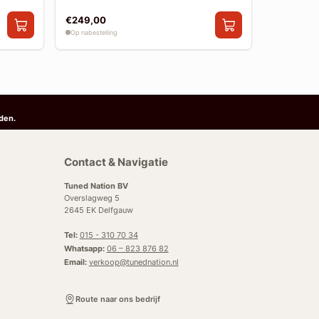
€249,00
€199,00
Op nabestelling
Op nabestelli
den.
Contact & Navigatie
Tuned Nation BV
Overslagweg 5
2645 EK Delfgauw
Tel:
015 - 310 70 34
Whatsapp:
06 – 823 876 82
Email:
verkoop@tunednation.nl
Route naar ons bedrijf