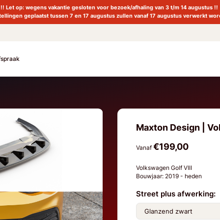
!! Let op: wegens vakantie gesloten voor bezoek/afhaling van 3 t/m 14 augustus !!
tellingen geplaatst tussen 7 en 17 augustus zullen vanaf 17 augustus verwerkt wor
fspraak
Maxton Design | Volk
€199,00
Vanaf
Volkswagen Golf VIII
Bouwjaar: 2019 - heden
Street plus afwerking: