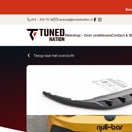
Bes
015 - 310 70 34
verkoop@tunednation.nl
Webshop
Over ons
Nieuws
Contact & A
Terug naar het overzicht