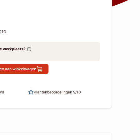
D1G
ze werkplaats?
en aan winkelwagen
uwd
Klantenbeoordelingen 9/10