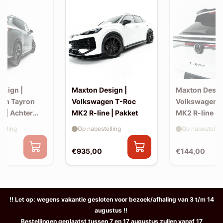
esign |
Maxton Design |
Maxton Desig
en Tayron
Volkswagen T-Roc
Volkswagen 
e | Achter
MK2 R-line | Pakket
MK2 R-line | 
extension (ko
elling
Op nabestelling
Op nabestellin
spoiler, v2)
€935,00
€144,00
!! Let op: wegens vakantie gesloten voor bezoek/afhaling van 3 t/m 14
augustus !!
Bestellingen geplaatst tussen 7 en 17 augustus zullen vanaf 17