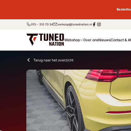
Bestelli
015 - 310 70 34
verkoop@tunednation.nl
Webshop
Over ons
Nieuws
Contact & A
Terug naar het overzicht