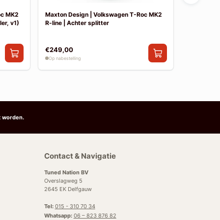
oc MK2
Maxton Design | Volkswagen T-Roc MK2
Maxton De
er, v1)
R-line | Achter splitter
R-line | Sid
€249,00
€199,00
Op nabestelling
Op nabestelli
t worden.
Contact & Navigatie
Tuned Nation BV
Overslagweg 5
2645 EK Delfgauw
Tel:
015 - 310 70 34
Whatsapp:
06 – 823 876 82