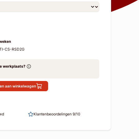
 weken
GTI-CS-RSD2G
ze werkplaats?
en aan winkelwagen
uwd
Klantenbeoordelingen 9/10