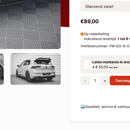
€89,00
Op nabestelling
Indicatieve levertijd:
1 tot 6
Artikelnummer: VW-GO-8-
Laten monteren in on
+
€ 55.00
incl. btw
-
+
Toevoeg
Kwaliteit, service & vertro