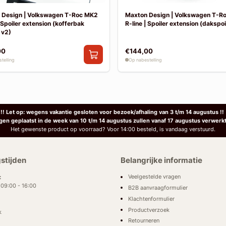
 Design | Volkswagen T-Roc MK2
Maxton Design | Volkswagen T-R
| Spoiler extension (kofferbak
R-line | Spoiler extension (dakspoil
 v2)
00
€144,00
telling
Op nabestelling
!! Let op: wegens vakantie gesloten voor bezoek/afhaling van 3 t/m 14 augustus !!
ngen geplaatst in de week van 10 t/m 14 augustus zullen vanaf 17 augustus verwerk
Het gewenste product op voorraad? Voor 14:00 besteld, is vandaag verstuurd.
stijden
Belangrijke informatie
Veelgestelde vragen
:
: 09:00 - 16:00
B2B aanvraagformulier
Klachtenformulier
Productverzoek
k
Retourneren