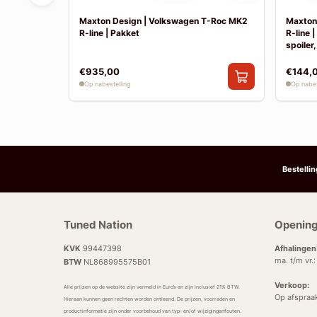
Tayron MK1
Maxton Design | Volkswagen T-Roc MK2
Maxton
R-line | Pakket
R-line 
spoiler,
€935,00
€144,
Op nabestelling
Op nabes
Bestelli
Tuned Nation
Opening
KVK
99447398
Afhalingen
ma. t/m vr.
BTW
NL868995575B01
Verkoop:
Alle prijzen op de website zijn vermeld in Euro’s en zijn inclusief 21% BTW.
Op afspraa
Hieraan kunnen geen rechten worden ontleend. De prijzen, voorraden en
productinformatie zijn onder voorbehoud van typ- en/of wijzigingenfouten.