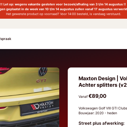
!! Let op: wegens vakantie gesloten voor bezoek/afhaling van 3 t/m 14 augustus !!
ngen geplaatst in de week van 10 t/m 14 augustus zullen vanaf 17 augustus verwerk
Het gewenste product op voorraad? Voor 14:00 besteld, is vandaag verstuurd.
fspraak
Maxton Design | Vol
Achter splitters (v2
€89,00
Vanaf
Volkswagen Golf VIII GTI Club
Bouwjaar: 2020 - heden
Street plus afwerking: