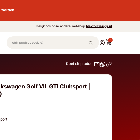
t worden.
Bekijk ook onze andere webshop
MaxtonDesign.nl
0
Deel dit product
kswagen Golf VIII GTI Clubsport |
)
sport