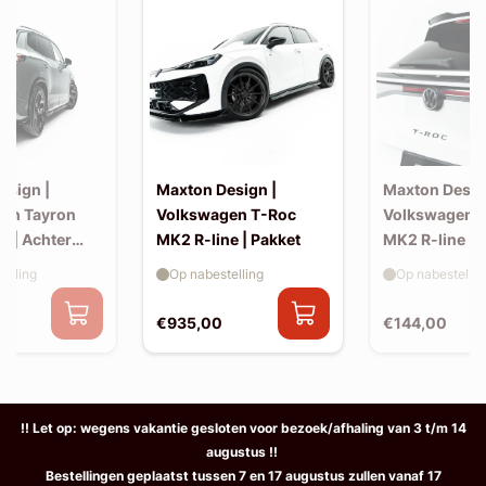
esign |
Maxton Design |
Maxton Desig
en Tayron
Volkswagen T-Roc
Volkswagen 
e | Achter
MK2 R-line | Pakket
MK2 R-line | 
extension (ko
elling
Op nabestelling
Op nabestellin
spoiler, v2)
€935,00
€144,00
!! Let op: wegens vakantie gesloten voor bezoek/afhaling van 3 t/m 14
augustus !!
Bestellingen geplaatst tussen 7 en 17 augustus zullen vanaf 17