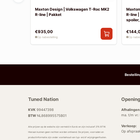
Tayron MK1
Maxton Design | Volkswagen T-Roc MK2
Maxton
R-line | Pakket
R-line 
spoiler,
€935,00
€144,
Op nabestelling
Op nabes
Bestelli
Tuned Nation
Opening
KVK
99447398
Afhalingen
ma. t/m vr.
BTW
NL868995575B01
Verkoop:
Alle prijzen op de website zijn vermeld in Euro’s en zijn inclusief 21% BTW.
Op afspraa
Hieraan kunnen geen rechten worden ontleend. De prijzen, voorraden en
productinformatie zijn onder voorbehoud van typ- en/of wijzigingenfouten.