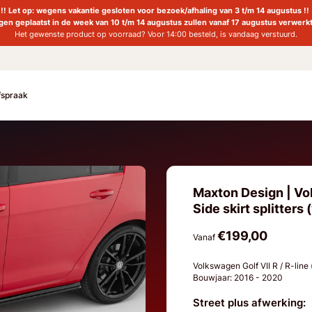
!! Let op: wegens vakantie gesloten voor bezoek/afhaling van 3 t/m 14 augustus !!
ngen geplaatst in de week van 10 t/m 14 augustus zullen vanaf 17 augustus verwerk
Het gewenste product op voorraad? Voor 14:00 besteld, is vandaag verstuurd.
fspraak
Maxton Design | Volk
Side skirt splitters 
€199,00
Vanaf
Volkswagen Golf VII R / R-line 
Bouwjaar: 2016 - 2020
Street plus afwerking: