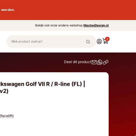
t worden.
Bekijk ook onze andere webshop
MaxtonDesign.nl
0
Deel dit product
swagen Golf VII R / R-line (FL) |
(v2)
(facelift)