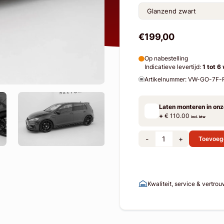
€199,00
Op nabestelling
Indicatieve levertijd:
1 tot 6
Artikelnummer: VW-GO-7F
Laten monteren in on
+
€ 110.00
incl. btw
-
+
Toevoeg
Kwaliteit, service & vertro