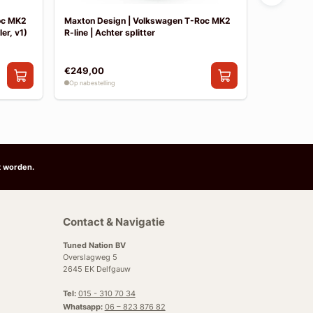
oc MK2
Maxton Design | Volkswagen T-Roc MK2
Maxton De
er, v1)
R-line | Achter splitter
R-line | Sid
€249,00
€199,00
Op nabestelling
Op nabestelli
t worden.
Contact & Navigatie
Tuned Nation BV
Overslagweg 5
2645 EK Delfgauw
Tel:
015 - 310 70 34
Whatsapp:
06 – 823 876 82