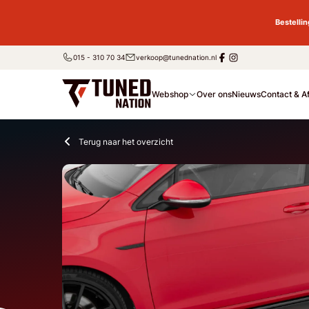
Bestelli
015 - 310 70 34
verkoop@tunednation.nl
Webshop
Over ons
Nieuws
Contact & A
Terug naar het overzicht