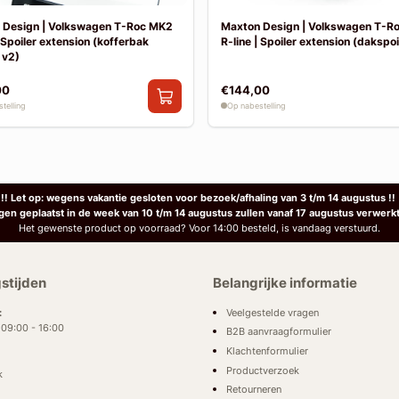
 Design | Volkswagen T-Roc MK2
Maxton Design | Volkswagen T-R
| Spoiler extension (kofferbak
R-line | Spoiler extension (dakspoil
 v2)
00
€144,00
telling
Op nabestelling
!! Let op: wegens vakantie gesloten voor bezoek/afhaling van 3 t/m 14 augustus !!
ngen geplaatst in de week van 10 t/m 14 augustus zullen vanaf 17 augustus verwerk
Het gewenste product op voorraad? Voor 14:00 besteld, is vandaag verstuurd.
stijden
Belangrijke informatie
Veelgestelde vragen
:
: 09:00 - 16:00
B2B aanvraagformulier
Klachtenformulier
Productverzoek
k
Retourneren