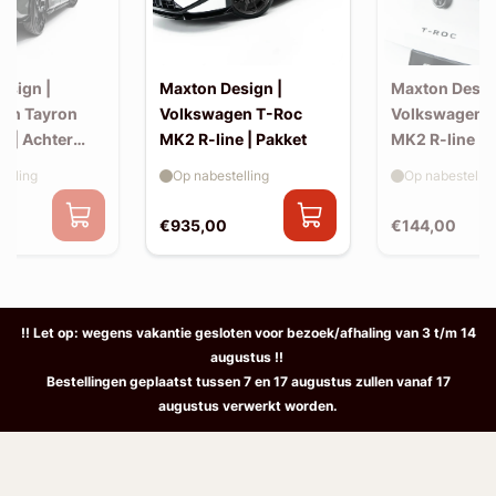
esign |
Maxton Design |
Maxton Desig
en Tayron
Volkswagen T-Roc
Volkswagen 
e | Achter
MK2 R-line | Pakket
MK2 R-line | 
extension (ko
elling
Op nabestelling
Op nabestellin
spoiler, v2)
€935,00
€144,00
!! Let op: wegens vakantie gesloten voor bezoek/afhaling van 3 t/m 14
augustus !!
Bestellingen geplaatst tussen 7 en 17 augustus zullen vanaf 17
augustus verwerkt worden.