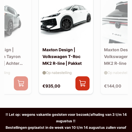
esign |
Maxton Design |
Maxton Desig
en Tayron
Volkswagen T-Roc
Volkswagen 
e | Achter
MK2 R-line | Pakket
MK2 R-line | 
extension (ko
elling
Op nabestelling
Op nabestellin
spoiler, v2)
€935,00
€144,00
!! Let op: wegens vakantie gesloten voor bezoek/afhaling van 3 t/m 14
augustus !!
Bestellingen geplaatst in de week van 10 t/m 14 augustus zullen vanaf