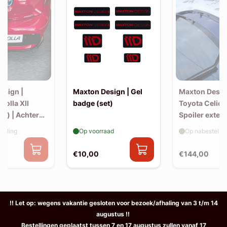
esign |
Maxton Design | Gel
Maxton Desig
rolla XII
badge (set)
Toyota Celica
k) | Achter
Spoiler exten
v1)
elling
Op voorraad
Op nabestellin
€10,00
€144,00
!! Let op: wegens vakantie gesloten voor bezoek/afhaling van 3 t/m 14
augustus !!
Bestellingen geplaatst tussen 7 en 17 augustus zullen vanaf 17