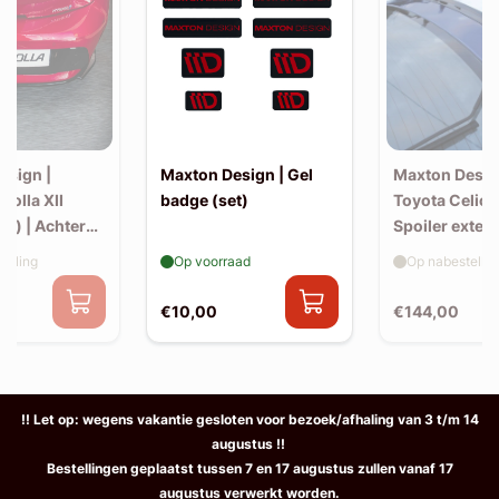
esign |
Maxton Design | Gel
Maxton Desig
rolla XII
badge (set)
Toyota Celica
k) | Achter
Spoiler exten
v1)
elling
Op voorraad
Op nabestellin
€10,00
€144,00
!! Let op: wegens vakantie gesloten voor bezoek/afhaling van 3 t/m 14
augustus !!
Bestellingen geplaatst tussen 7 en 17 augustus zullen vanaf 17
augustus verwerkt worden.