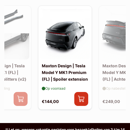
sign | Tesla
Maxton Design | Tesla
Maxton Design
K1 (FL) |
Model Y MK1 Premium
Model Y MK1
 splitters (v2)
(FL) | Spoiler extension
(FL) | Achter s
elling
Op voorraad
Op nabestellin
€144,00
€249,00
!! Let op: wegens vakantie gesloten voor bezoek/afhaling van 3 t/m 14