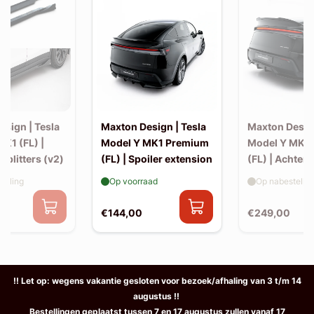
sign | Tesla
Maxton Design | Tesla
Maxton Design
K1 (FL) |
Model Y MK1 Premium
Model Y MK1
 splitters (v2)
(FL) | Spoiler extension
(FL) | Achter s
elling
Op voorraad
Op nabestellin
€144,00
€249,00
!! Let op: wegens vakantie gesloten voor bezoek/afhaling van 3 t/m 14
augustus !!
Bestellingen geplaatst tussen 7 en 17 augustus zullen vanaf 17