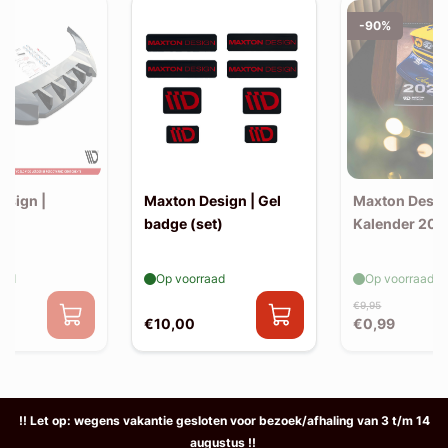
-90%
esign |
Maxton Design | Gel
Maxton Desig
badge (set)
Kalender 202
aad
Op voorraad
Op voorraad
€9,95
€10,00
€0,99
!! Let op: wegens vakantie gesloten voor bezoek/afhaling van 3 t/m 14
augustus !!