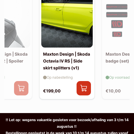
esign | Skoda
Maxton Design | Skoda
Maxton Design
2 | Spoiler
Octavia IV RS | Side
badge (set)
n
skirt splitters (v1)
aad
Op nabestelling
Op voorraad
€199,00
€10,00
!! Let op: wegens vakantie gesloten voor bezoek/afhaling van 3 t/m 14
augustus !!
Bestellingen geplaatst in de week van 10 t/m 14 augustus zullen vanaf