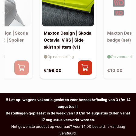
esign | Skoda
Maxton Design | Skoda
Maxton Design
2 | Spoiler
Octavia IV RS | Side
badge (set)
n
skirt splitters (v1)
aad
Op nabestelling
Op voorraad
€199,00
€10,00
!! Let op: wegens vakantie gesloten voor bezoek/afhaling van 3 t/m 14
augustus !!
Bestellingen geplaatst in de week van 10 t/m 14 augustus zullen vanaf
17 augustus verwerkt worden.
Het gewenste product op voorraad? Voor 14:00 besteld, is vandaag
verstuurd.