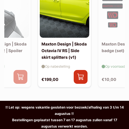
esign | Skoda
Maxton Design | Skoda
Maxton Design
2 | Spoiler
Octavia IV RS | Side
badge (set)
n
skirt splitters (v1)
aad
Op nabestelling
Op voorraad
€199,00
€10,00
!! Let op: wegens vakantie gesloten voor bezoek/afhaling van 3 t/m 14
augustus !!
Bestellingen geplaatst tussen 7 en 17 augustus zullen vanaf 17
augustus verwerkt worden.