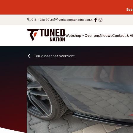
Bes
015 - 310 70 34
verkoop@tunednation.nl
Webshop
Over ons
Nieuws
Contact & A
Terug naar het overzicht