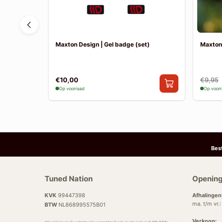
pra ST (FL)
Maxton Design | Gel badge (set)
Maxton
€10,00
€9,95
Op voorraad
Op voor
Bes
Tuned Nation
Opening
KVK
99447398
Afhalingen
ma. t/m vr.
BTW
NL868995575B01
Verkoop: