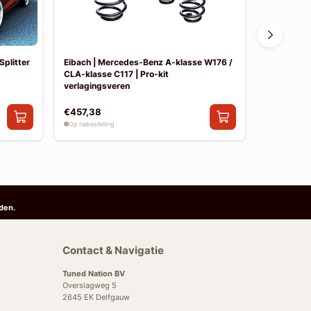
Splitter
Eibach | Mercedes-Benz A-klasse W176 /
Maxton Des
CLA-klasse C117 | Pro-kit
remlicht (
verlagingsveren
€457,38
€95,00
Op nabestelling
Op nabestelli
den.
Contact & Navigatie
Tuned Nation BV
Overslagweg 5
2645 EK Delfgauw