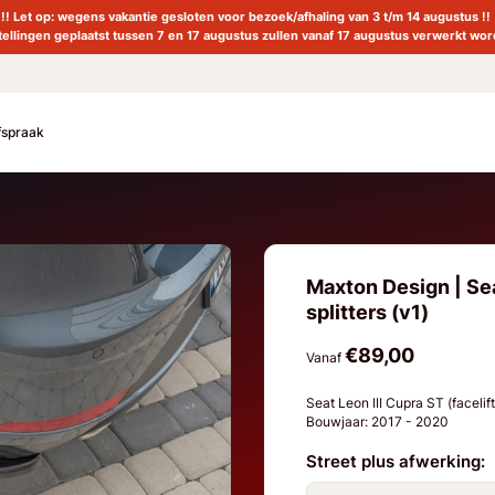
!! Let op: wegens vakantie gesloten voor bezoek/afhaling van 3 t/m 14 augustus !!
tellingen geplaatst tussen 7 en 17 augustus zullen vanaf 17 augustus verwerkt wor
fspraak
Maxton Design | Sea
splitters (v1)
€89,00
Vanaf
Seat Leon III Cupra ST (facelif
Bouwjaar: 2017 - 2020
Street plus afwerking: