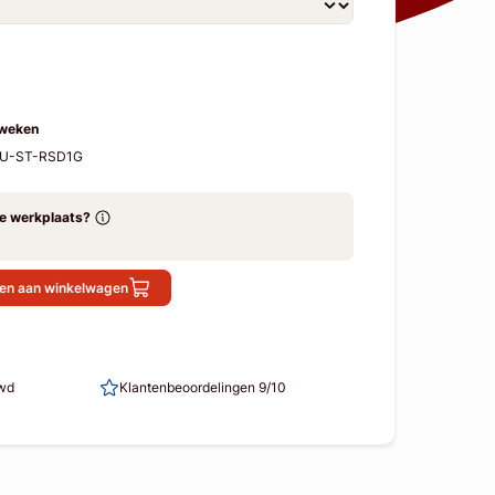
 weken
-CU-ST-RSD1G
ze werkplaats?
en aan winkelwagen
uwd
Klantenbeoordelingen 9/10