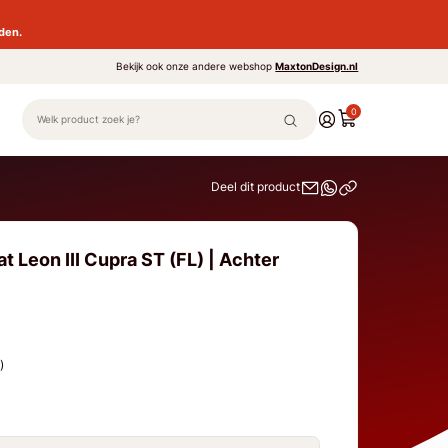
den.
Bekijk ook onze andere webshop
MaxtonDesign.nl
0
Deel dit product
t Leon III Cupra ST (FL) | Achter
t)