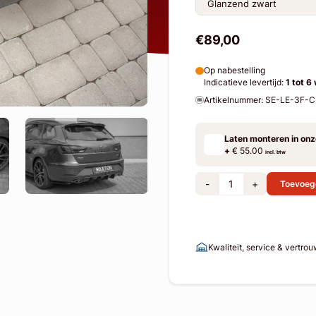
€89,00
Op nabestelling
Indicatieve levertijd:
1 tot 6
Artikelnummer: SE-LE-3F
Laten monteren in on
+
€ 55.00
incl. btw
-
+
Toevoeg
Kwaliteit, service & vertro