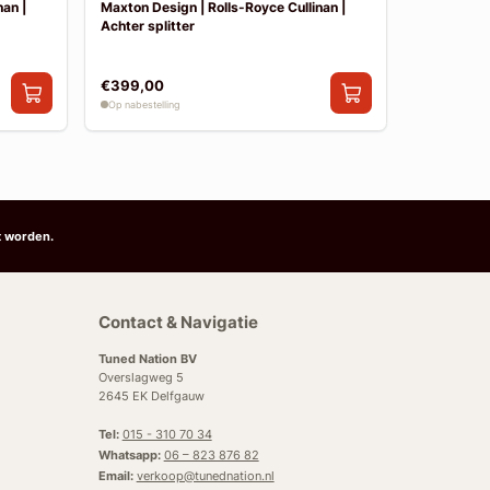
an |
Maxton Design | Rolls-Royce Cullinan |
Maxton Des
Achter splitter
Side skirt 
€399,00
€374,00
Op nabestelling
Op nabestelli
t worden.
Contact & Navigatie
Tuned Nation BV
Overslagweg 5
2645 EK Delfgauw
Tel:
015 - 310 70 34
Whatsapp:
06 – 823 876 82
Email:
verkoop@tunednation.nl