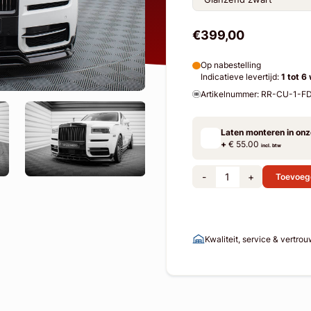
€399,00
Op nabestelling
Indicatieve levertijd:
1 tot 6
Artikelnummer: RR-CU-1-
Laten monteren in on
+
€ 55.00
incl. btw
-
+
Toevoeg
Kwaliteit, service & vertro