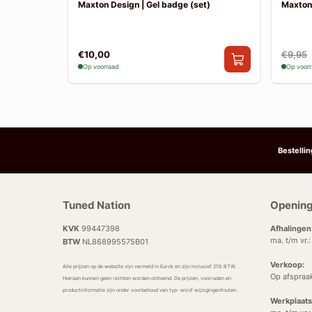
Maxton Design | Gel badge (set)
Maxton
€10,00
€9,95
Op voorraad
Op voor
Bestelli
Tuned Nation
Opening
KVK
99447398
Afhalingen
ma. t/m vr.
BTW
NL868995575B01
Verkoop:
Alle prijzen op de website zijn vermeld in Euro’s en zijn inclusief 21% BTW.
Op afspraa
Hieraan kunnen geen rechten worden ontleend. De prijzen, voorraden en
productinformatie zijn onder voorbehoud van typ- en/of wijzigingenfouten.
Werkplaats