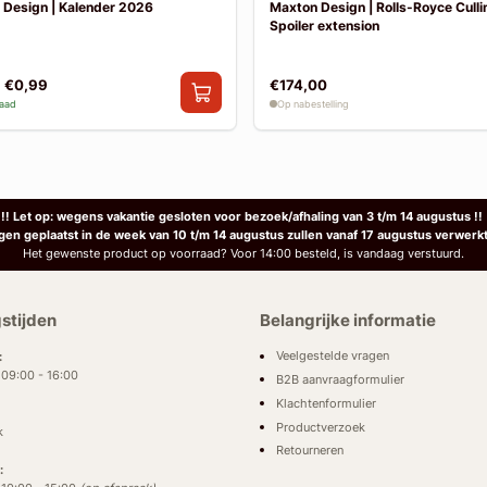
 Design | Kalender 2026
Maxton Design | Rolls-Royce Cullin
Spoiler extension
€0,99
€174,00
raad
Op nabestelling
!! Let op: wegens vakantie gesloten voor bezoek/afhaling van 3 t/m 14 augustus !!
ngen geplaatst in de week van 10 t/m 14 augustus zullen vanaf 17 augustus verwerk
Het gewenste product op voorraad? Voor 14:00 besteld, is vandaag verstuurd.
stijden
Belangrijke informatie
Veelgestelde vragen
:
: 09:00 - 16:00
B2B aanvraagformulier
Klachtenformulier
Productverzoek
k
Retourneren
: