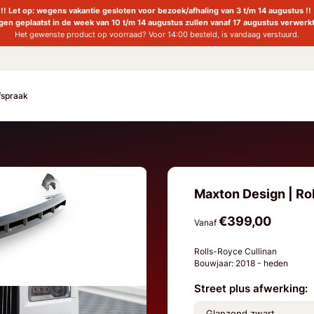
!! Let op: wegens vakantie gesloten voor bezoek/afhaling van 3 t/m 14 augustus !!
ngen geplaatst in de week van 10 t/m 14 augustus zullen vanaf 17 augustus verwerk
Het gewenste product op voorraad? Voor 14:00 besteld, is vandaag verstuurd.
fspraak
Maxton Design | Rol
€399,00
Vanaf
Rolls-Royce Cullinan
Bouwjaar: 2018 - heden
Street plus afwerking: