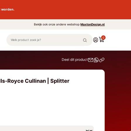
t worden.
Bekijk ook onze andere webshop
MaxtonDesign.nl
0
Deel dit product
ls-Royce Cullinan | Splitter