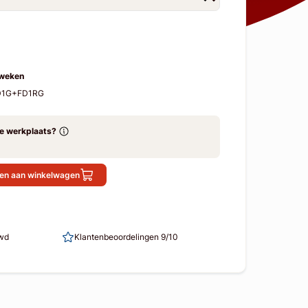
 weken
FD1G+FD1RG
ze werkplaats?
en aan winkelwagen
uwd
Klantenbeoordelingen 9/10