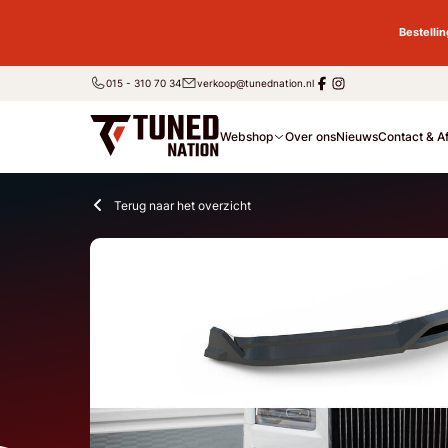
Bestelli
015 - 310 70 34
verkoop@tunednation.nl
Webshop
Over ons
Nieuws
Contact & A
Terug naar het overzicht