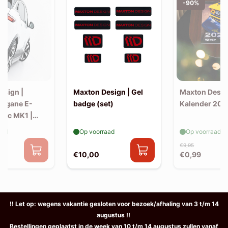
-90%
esign |
Maxton Design | Gel
Maxton Desig
Megane E-
badge (set)
Kalender 202
tric MK1 |
litter
aad
Op voorraad
Op voorraad
€9,95
€10,00
€0,99
!! Let op: wegens vakantie gesloten voor bezoek/afhaling van 3 t/m 14
augustus !!
Bestellingen geplaatst in de week van 10 t/m 14 augustus zullen vanaf