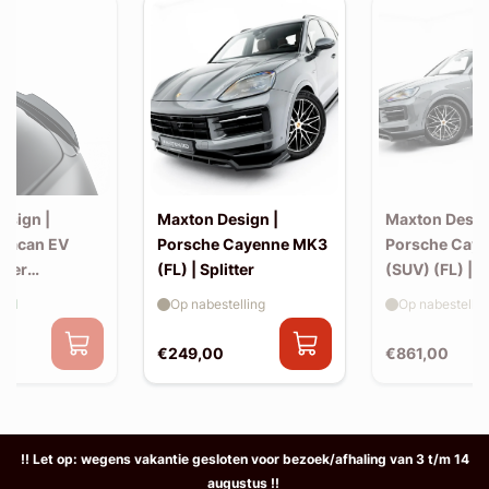
esign |
Maxton Design |
Maxton Desig
Macan EV
Porsche Cayenne MK3
Porsche Cay
iler
(FL) | Splitter
(SUV) (FL) | 
 (v2)
aad
Op nabestelling
Op nabestellin
€249,00
€861,00
!! Let op: wegens vakantie gesloten voor bezoek/afhaling van 3 t/m 14
augustus !!