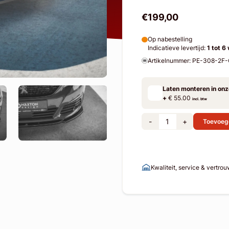
€199,00
Op nabestelling
Indicatieve levertijd:
1 tot 6
Artikelnummer: PE-308-2F
Laten monteren in on
+
€ 55.00
incl. btw
-
+
Toevoeg
Kwaliteit, service & vertro