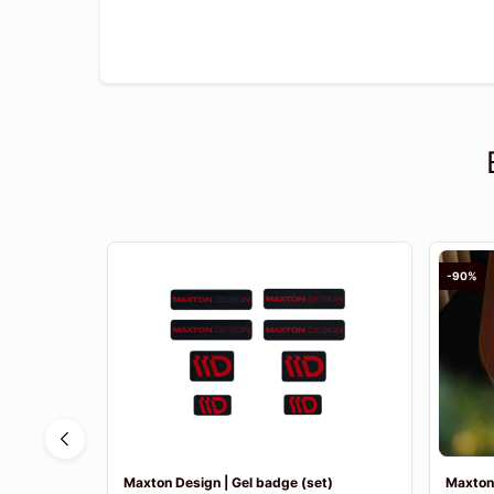
-90%
 1.6 THP |
Maxton Design | Gel badge (set)
Maxton