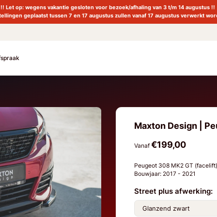
!! Let op: wegens vakantie gesloten voor bezoek/afhaling van 3 t/m 14 augustus !!
tellingen geplaatst tussen 7 en 17 augustus zullen vanaf 17 augustus verwerkt wor
fspraak
Maxton Design | Peu
€199,00
Vanaf
Peugeot 308 MK2 GT (facelift
Bouwjaar: 2017 - 2021
Street plus afwerking: