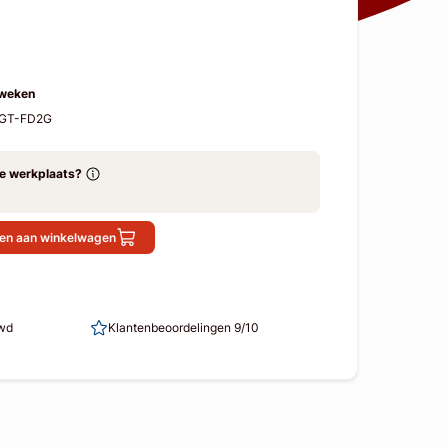
 weken
-GT-FD2G
ze werkplaats?
en aan winkelwagen
uwd
Klantenbeoordelingen 9/10