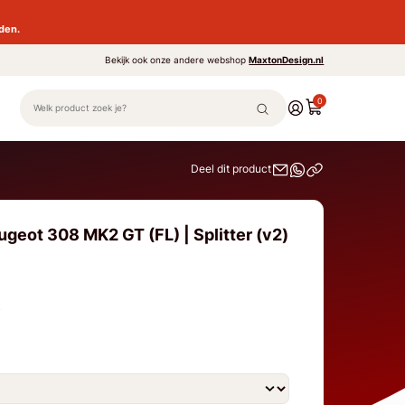
den.
Bekijk ook onze andere webshop
MaxtonDesign.nl
0
Deel dit product
geot 308 MK2 GT (FL) | Splitter (v2)
)