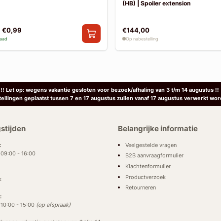
(HB) | Spoiler extension
€0,99
€144,00
raad
Op nabestelling
!! Let op: wegens vakantie gesloten voor bezoek/afhaling van 3 t/m 14 augustus !!
tellingen geplaatst tussen 7 en 17 augustus zullen vanaf 17 augustus verwerkt wor
stijden
Belangrijke informatie
Veelgestelde vragen
:
: 09:00 - 16:00
B2B aanvraagformulier
Klachtenformulier
Productverzoek
k
Retourneren
:
: 10:00 - 15:00
(op afspraak)