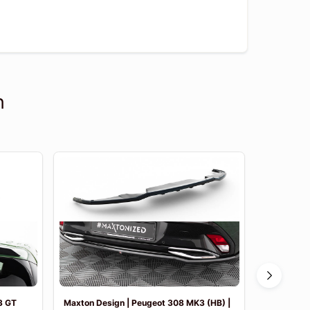
n
3 GT
Maxton Design | Peugeot 308 MK3 (HB) |
Maxton Des