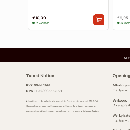
€10,00
€9,95
Op voorraad
Op voor
Bes
Tuned Nation
Opening
KVK
99447398
Afhalingen
ma. t/m vr.
BTW
NL868995575B01
Verkoop:
Alle prijzen op de website zijn vermeld in Euro’s en zijn inclusief 21% BTW.
Op afspraa
Hieraan kunnen geen rechten worden ontleend. De prijzen, voorraden en
productinformatie zijn onder voorbehoud van typ- en/of wijzigingenfouten.
Werkplaats
ma. t/m vr.