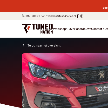
Bes
015 - 310 70 34
verkoop@tunednation.nl
Webshop
Over ons
Nieuws
Contact & A
Terug naar het overzicht