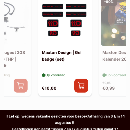
-90%
 Peugeot 308
Maxton Design | Gel
Maxton Desig
.6 THP |
badge (set)
Kalender 202
rkit
elling
Op voorraad
Op voorraad
€9,95
€10,00
€0,99
!! Let op: wegens vakantie gesloten voor bezoek/afhaling van 3 t/m 14
augustus !!
Bestellingen geplaatst tussen 7 en 17 augustus zullen vanaf 17