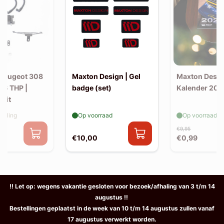
 Peugeot 308
Maxton Design | Gel
Maxton Desig
.6 THP |
badge (set)
Kalender 202
rkit
elling
Op voorraad
Op voorraad
€9,95
€10,00
€0,99
!! Let op: wegens vakantie gesloten voor bezoek/afhaling van 3 t/m 14
augustus !!
Bestellingen geplaatst in de week van 10 t/m 14 augustus zullen vanaf
17 augustus verwerkt worden.