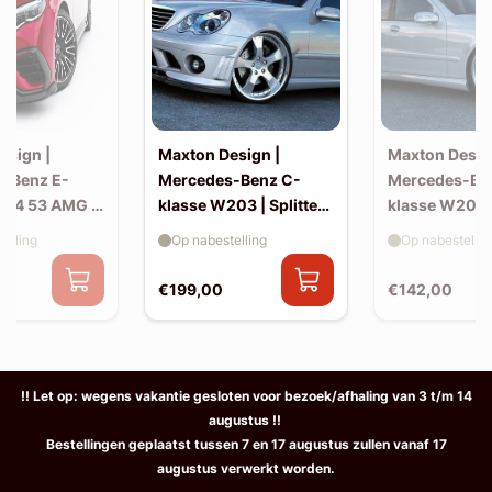
esign |
Maxton Design |
Maxton Desig
-Benz E-
Mercedes-Benz C-
Mercedes-Be
214 53 AMG |
klasse W203 | Splitter
klasse W203 |
(voor W203 AMG-look
skirts (W20
elling
Op nabestelling
Op nabestellin
bumper)
look)
€199,00
€142,00
!! Let op: wegens vakantie gesloten voor bezoek/afhaling van 3 t/m 14
augustus !!
Bestellingen geplaatst tussen 7 en 17 augustus zullen vanaf 17
augustus verwerkt worden.