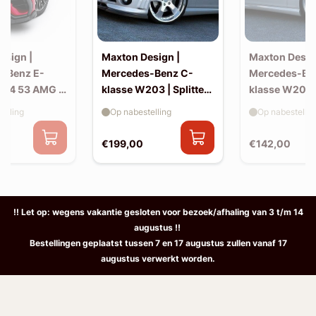
esign |
Maxton Design |
Maxton Desig
-Benz E-
Mercedes-Benz C-
Mercedes-Be
214 53 AMG |
klasse W203 | Splitter
klasse W203 |
(voor W203 AMG-look
skirts (W20
elling
Op nabestelling
Op nabestellin
bumper)
look)
€199,00
€142,00
!! Let op: wegens vakantie gesloten voor bezoek/afhaling van 3 t/m 14
augustus !!
Bestellingen geplaatst tussen 7 en 17 augustus zullen vanaf 17
augustus verwerkt worden.