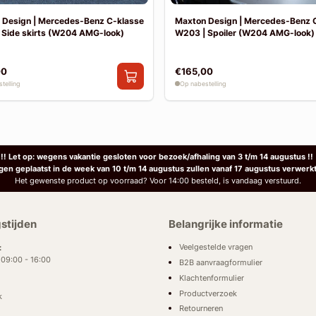
 Design | Mercedes-Benz C-klasse
Maxton Design | Mercedes-Benz 
 Side skirts (W204 AMG-look)
W203 | Spoiler (W204 AMG-look)
00
€165,00
telling
Op nabestelling
!! Let op: wegens vakantie gesloten voor bezoek/afhaling van 3 t/m 14 augustus !!
ngen geplaatst in de week van 10 t/m 14 augustus zullen vanaf 17 augustus verwerk
Het gewenste product op voorraad? Voor 14:00 besteld, is vandaag verstuurd.
stijden
Belangrijke informatie
Veelgestelde vragen
:
: 09:00 - 16:00
B2B aanvraagformulier
Klachtenformulier
Productverzoek
k
Retourneren