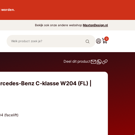
t worden.
Bekijk ook onze andere webshop
MaxtonDesign.nl
0
Deel dit product
ercedes-Benz C-klasse W204 (FL) |
 (facelift)