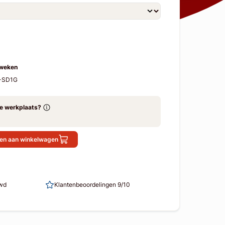
 weken
F-SD1G
ze werkplaats?
en aan winkelwagen
uwd
Klantenbeoordelingen 9/10