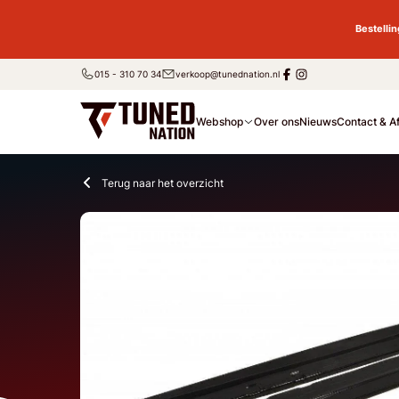
Bestelli
015 - 310 70 34
verkoop@tunednation.nl
Webshop
Over ons
Nieuws
Contact & A
Terug naar het overzicht