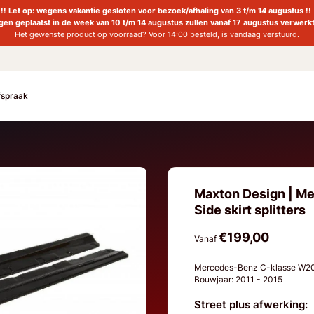
!! Let op: wegens vakantie gesloten voor bezoek/afhaling van 3 t/m 14 augustus !!
ngen geplaatst in de week van 10 t/m 14 augustus zullen vanaf 17 augustus verwerk
Het gewenste product op voorraad? Voor 14:00 besteld, is vandaag verstuurd.
fspraak
Maxton Design | M
Side skirt splitters
€199,00
Vanaf
Mercedes-Benz C-klasse W204
Bouwjaar: 2011 - 2015
Street plus afwerking: