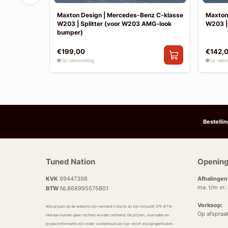
nz E-klasse
Maxton Design | Mercedes-Benz C-klasse
Maxton
W203 | Splitter (voor W203 AMG-look
W203 |
bumper)
€199,00
€142,
Op nabestelling
Op nabes
Bestelli
Tuned Nation
Opening
KVK
99447398
Afhalingen
ma. t/m vr.
BTW
NL868995575B01
Verkoop:
Alle prijzen op de website zijn vermeld in Euro’s en zijn inclusief 21% BTW.
Op afspraa
Hieraan kunnen geen rechten worden ontleend. De prijzen, voorraden en
productinformatie zijn onder voorbehoud van typ- en/of wijzigingenfouten.