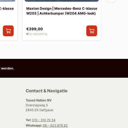
C-klasse
Maxton Design | Mercedes-Benz C-klasse
Maxton De
W203 | Achterbumper (W204 AMG-look)
W203 | Vo
€399,00
€390,00
Op nabestelling
Op nabestelli
t worden.
Contact & Navigatie
Tuned Nation BV
Overslagweg 5
2645 EK Delfgauw
Tel:
015 - 310 70 34
Whatsapp:
06 – 823 876 82