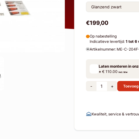
€199,00
Op nabestelling
Indicatieve levertijd:
1 tot 6
Artikelnummer: ME-C-204
Laten monteren in on
+
€ 110.00
incl. btw
-
+
Toevoeg
Kwaliteit, service & vertro