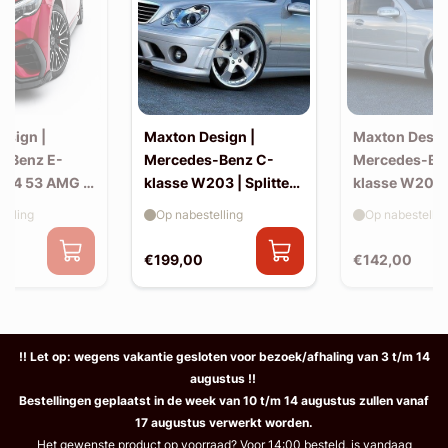
esign |
Maxton Design |
Maxton Desig
-Benz E-
Mercedes-Benz C-
Mercedes-Be
214 53 AMG |
klasse W203 | Splitter
klasse W203 |
(voor W203 AMG-look
skirts (W20
elling
Op nabestelling
Op nabestellin
bumper)
look)
€199,00
€142,00
!! Let op: wegens vakantie gesloten voor bezoek/afhaling van 3 t/m 14
augustus !!
Bestellingen geplaatst in de week van 10 t/m 14 augustus zullen vanaf
17 augustus verwerkt worden.
Het gewenste product op voorraad? Voor 14:00 besteld, is vandaag