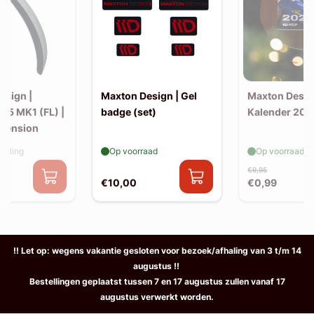
esign |
Maxton Design | Gel
Maxton Desig
-5 MK1 (FL) |
badge (set)
Kalender 202
xtension
elling
Op voorraad
Op voorraad
€9,95
€10,00
€0,99
!! Let op: wegens vakantie gesloten voor bezoek/afhaling van 3 t/m 14
augustus !!
Bestellingen geplaatst tussen 7 en 17 augustus zullen vanaf 17
augustus verwerkt worden.