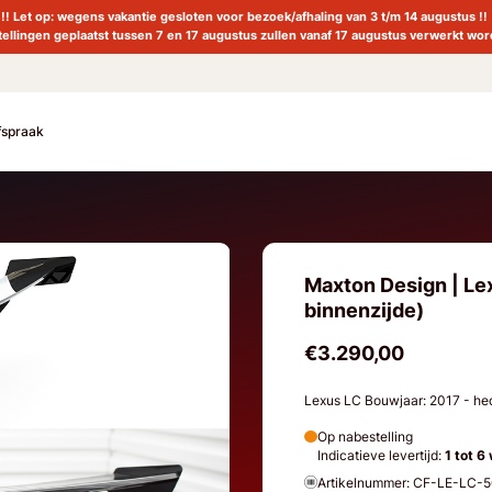
!! Let op: wegens vakantie gesloten voor bezoek/afhaling van 3 t/m 14 augustus !!
tellingen geplaatst tussen 7 en 17 augustus zullen vanaf 17 augustus verwerkt wor
fspraak
Maxton Design | Le
binnenzijde)
€3.290,00
Lexus LC Bouwjaar: 2017 - h
Op nabestelling
Indicatieve levertijd:
1 tot 6
Artikelnummer: CF-LE-LC-