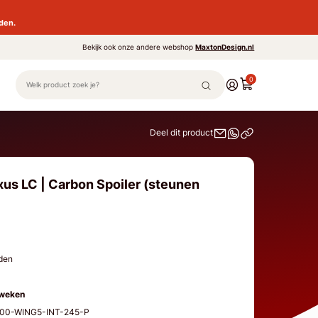
den.
Bekijk ook onze andere webshop
MaxtonDesign.nl
0
Deel dit product
xus LC | Carbon Spoiler (steunen
eden
 weken
500-WING5-INT-245-P