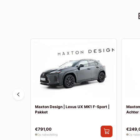
(L10) |
Maxton Design | Lexus UX MK1 F-Sport |
Maxton 
Pakket
Achter 
€791,00
€249,
Op nabestelling
Op nabes