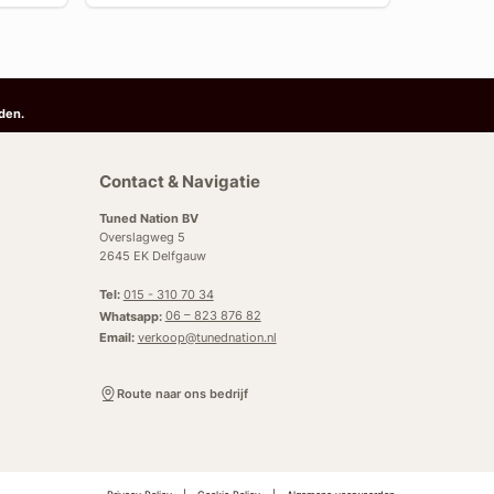
den.
Contact & Navigatie
Tuned Nation BV
Overslagweg 5
2645 EK Delfgauw
Tel:
015 - 310 70 34
Whatsapp:
06 – 823 876 82
Email:
verkoop@tunednation.nl
Route naar ons bedrijf