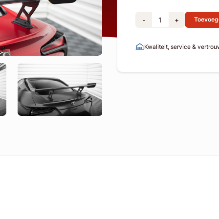
-
+
Toevoeg
Kwaliteit, service & vertro