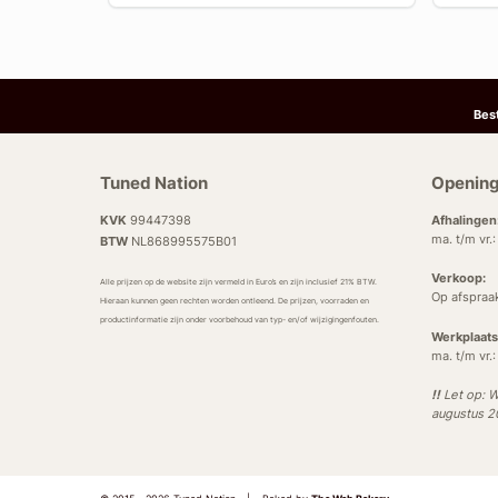
Bes
Tuned Nation
Opening
KVK
99447398
Afhalingen
ma. t/m vr.
BTW
NL868995575B01
Verkoop:
Alle prijzen op de website zijn vermeld in Euro’s en zijn inclusief 21% BTW.
Op afspraa
Hieraan kunnen geen rechten worden ontleend. De prijzen, voorraden en
productinformatie zijn onder voorbehoud van typ- en/of wijzigingenfouten.
Werkplaats
ma. t/m vr.
!!
Let op: W
augustus 