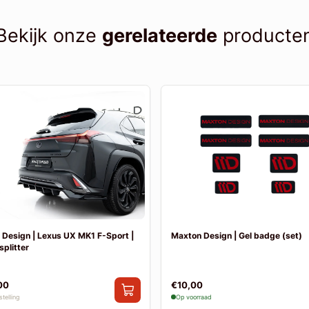
Bekijk onze
gerelateerde
producte
Design | Lexus UX MK1 F-Sport |
Maxton Design | Gel badge (set)
splitter
00
€10,00
telling
Op voorraad