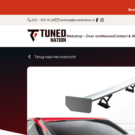
Bes
015 - 310 70 34
verkoop@tunednation.nl
Webshop
Over ons
Nieuws
Contact & A
Terug naar het overzicht