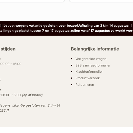
!! Let op: wegens vakantie gesloten voor bezoek/afhaling van 3 t/m 14 augustus !!
tellingen geplaatst tussen 7 en 17 augustus zullen vanaf 17 augustus verwerkt wor
stijden
Belangrijke informatie
Veelgestelde vragen
:
: 09:00 - 16:00
B2B aanvraagformulier
Klachtenformulier
Productverzoek
k
Retourneren
:
: 10:00 - 15:00
(op afspraak)
egens vakantie gesloten van 3 t/m 14
2026
!!