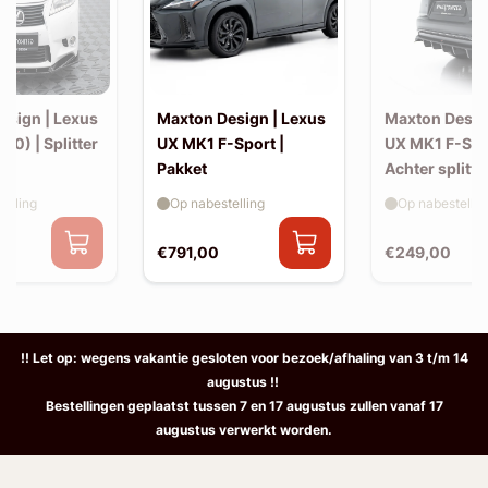
esign | Lexus
Maxton Design | Lexus
Maxton Desig
10) | Splitter
UX MK1 F-Sport |
UX MK1 F-Spo
Pakket
Achter splitte
elling
Op nabestelling
Op nabestellin
€791,00
€249,00
!! Let op: wegens vakantie gesloten voor bezoek/afhaling van 3 t/m 14
augustus !!
Bestellingen geplaatst tussen 7 en 17 augustus zullen vanaf 17
augustus verwerkt worden.