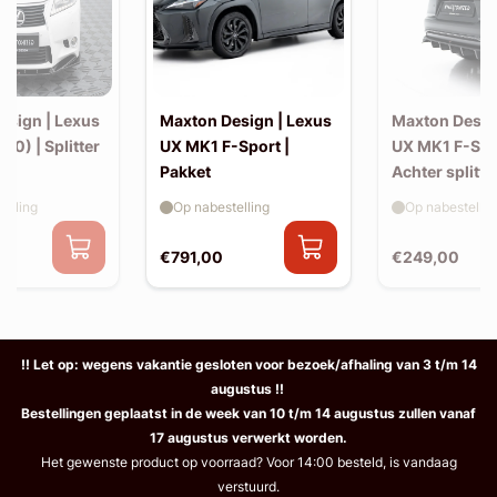
esign | Lexus
Maxton Design | Lexus
Maxton Desig
10) | Splitter
UX MK1 F-Sport |
UX MK1 F-Spo
Pakket
Achter splitte
elling
Op nabestelling
Op nabestellin
€791,00
€249,00
!! Let op: wegens vakantie gesloten voor bezoek/afhaling van 3 t/m 14
augustus !!
Bestellingen geplaatst in de week van 10 t/m 14 augustus zullen vanaf
17 augustus verwerkt worden.
Het gewenste product op voorraad? Voor 14:00 besteld, is vandaag
verstuurd.