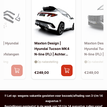
s | Hyundai
Maxton Design |
Maxton Desig
N |
Hyundai Tucson MK4
Hyundai Tuc
istofslangen
N-line (FL) | Achter
N-line (FL) | S
splitters
elling
Op nabestelling
Op nabestellin
€249,00
€249,00
!! Let op: wegens vakantie gesloten voor bezoek/afhaling van 3 t/m 14
augustus !!
Bestellingen geplaatst in de week van 10 t/m 14 augustus zullen vanaf