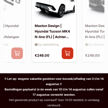
s | Hyundai
Maxton Design |
Maxton Desig
N |
Hyundai Tucson MK4
Hyundai Tuc
istofslangen
N-line (FL) | Achter
N-line (FL) | S
splitters
elling
Op nabestelling
Op nabestellin
€249,00
€249,00
!! Let op: wegens vakantie gesloten voor bezoek/afhaling van 3 t/m 14
augustus !!
Bestellingen geplaatst in de week van 10 t/m 14 augustus zullen vanaf
17 augustus verwerkt worden.
Het gewenste product op voorraad? Voor 14:00 besteld, is vandaag
verstuurd.